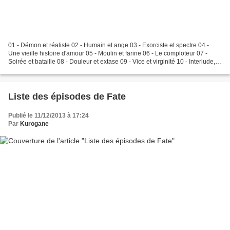
01 - Démon et réaliste 02 - Humain et ange 03 - Exorciste et spectre 04 -
Une vieille histoire d'amour 05 - Moulin et farine 06 - Le comploteur 07 -
Soirée et bataille 08 - Douleur et extase 09 - Vice et virginité 10 - Interlude,
un autre combat 11 -...
Liste des épisodes de Fate
Publié le 11/12/2013 à 17:24
Par
Kurogane