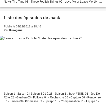
Now's The Time 08 - These Foolish Things 09 - Love Me or Leave Me 10 - In
A Sentimental Mood 11 - Left Alone...
Liste des épisodes de .hack
Publié le 04/12/2013 à 18:40
Par
Kurogane
Saison 1 | Saison 2 | Saison 3 01 à 28 - Saison 1 : .hack //SIGN 01 - Jeu De
Rôle 02 - Gardien 03 - Folklore 04 - Recherché 05 - Capturé 06 - Rencontre
07 - Raison 08 - Promesse 09 - Epitaph 10 - Compensation 11 - Equipe 12 -
Entanglement 13 - L'Oeil...