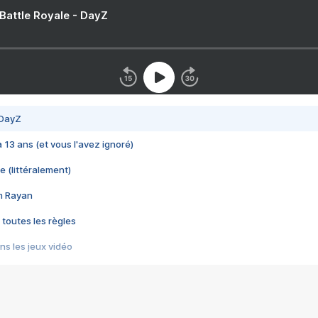
 Battle Royale - DayZ
 DayZ
 a 13 ans (et vous l'avez ignoré)
e (littéralement)
im Rayan
 toutes les règles
s les jeux vidéo
us choquant de Rockstar ? - Le scandale BULLY
e plus moche de Steam