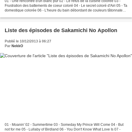
01 - Une rencontre d'un blanc pur 02 - Le refus de la cuisine colorée 03 -
Frustration des battements de coeur coloré 04 - Le secret coloré d'Airi 05 - Ta
domestique colorée 06 - L'heure du bain débordant de couleurs tâtonnates
07 - La balance bouge dans...
Liste des épisodes de Sakamichi No Apollon
Publié le 10/12/2013 à 06:27
Par
NekkO
01 - Moanin' 02 - Summertime 03 - Someday My Prince Will Come 04 - But
not for me 05 - Lullaby of Birdland 06 - You Don't Know What Love Is 07 -