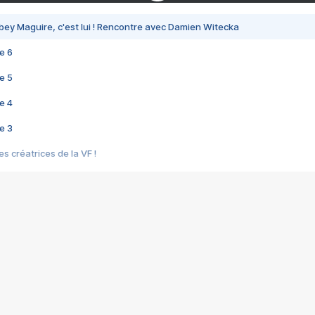
bey Maguire, c'est lui ! Rencontre avec Damien Witecka
e 6
e 5
e 4
e 3
s créatrices de la VF !
e 2
e 1
e Mektoub My Love arrive enfin ! Rencontre avec Shaïn Boumedine et Sal
i : après Toni en famille
elle réalise le bouleversant Dites lui que je l'aime
ais ! Rencontre autour de Vie privée de Rebecca Zlotowski