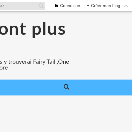
Connexion
+
Créer mon blog
ont plus
 y trouverai Fairy Tail ,One
core