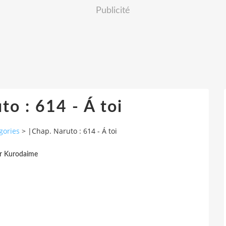
Publicité
to : 614 - Á toi
gories
>
|Chap. Naruto : 614 - Á toi
r Kurodaime