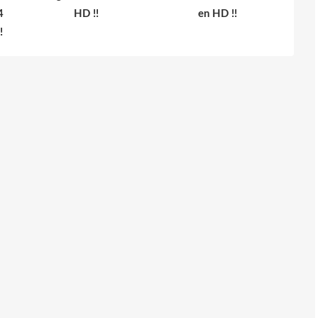
4
HD !!
en HD !!
!