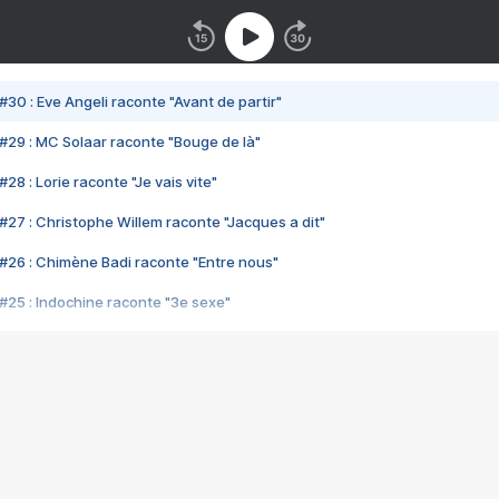
#30 : Eve Angeli raconte "Avant de partir"
#29 : MC Solaar raconte "Bouge de là"
28 : Lorie raconte "Je vais vite"
#27 : Christophe Willem raconte "Jacques a dit"
#26 : Chimène Badi raconte "Entre nous"
#25 : Indochine raconte "3e sexe"
#24 : Zaho raconte "C'est chelou"
#23 : Patrick Bruel raconte "Au café des délices"
#22 : Kyo raconte "Le chemin"
#21 : Nolwenn Leroy raconte "Cassé"