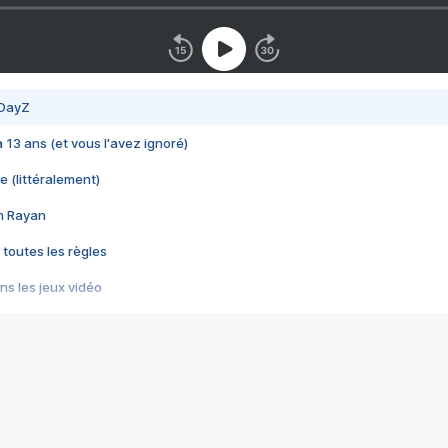
 DayZ
 a 13 ans (et vous l'avez ignoré)
e (littéralement)
im Rayan
 toutes les règles
s les jeux vidéo
us choquant de Rockstar ? - Le scandale BULLY
e plus moche de Steam
du RÊVE tourne au CAUCHEMAR
pendant 8 heures