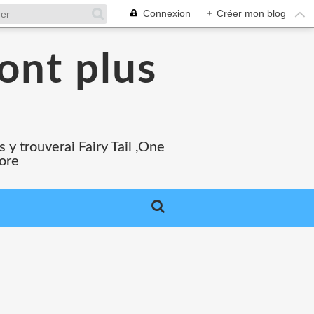
Connexion
+
Créer mon blog
ont plus
 y trouverai Fairy Tail ,One
core