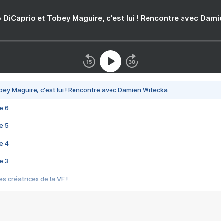
 DiCaprio et Tobey Maguire, c'est lui ! Rencontre avec Dam
bey Maguire, c'est lui ! Rencontre avec Damien Witecka
e 6
e 5
e 4
e 3
s créatrices de la VF !
e 2
e 1