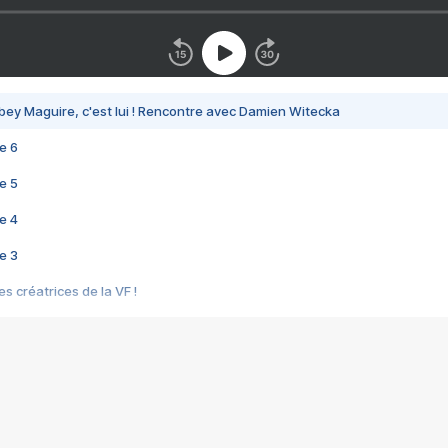
bey Maguire, c'est lui ! Rencontre avec Damien Witecka
e 6
e 5
e 4
e 3
s créatrices de la VF !
e 2
e 1
e Mektoub My Love arrive enfin ! Rencontre avec Shaïn Boumedine et Sal
i : après Toni en famille