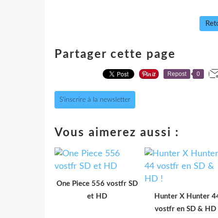
Reto
Partager cette page
Repost
0
S'inscrire à la newsletter
Vous aimerez aussi :
One Piece 556 vostfr SD
et HD
Hunter X Hunter 4
vostfr en SD & HD 