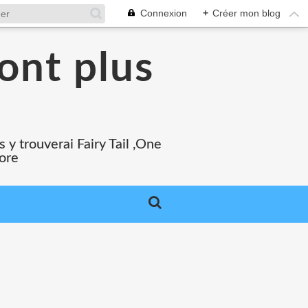
Connexion
+
Créer mon blog
ont plus
 y trouverai Fairy Tail ,One
core