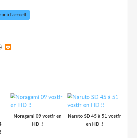
ur à l'accueil
Noragami 09 vostfr en
Naruto SD 45 à 51 vostfr
4
HD !!
en HD !!
!