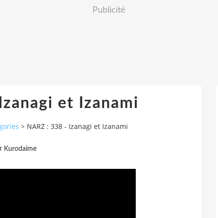
Publicité
Izanagi et Izanami
gories
>
NARZ : 338 - Izanagi et Izanami
r Kurodaime