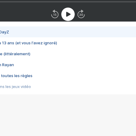
 DayZ
 a 13 ans (et vous l'avez ignoré)
e (littéralement)
im Rayan
 toutes les règles
s les jeux vidéo
us choquant de Rockstar ? - Le scandale BULLY
e plus moche de Steam
du RÊVE tourne au CAUCHEMAR
pendant 8 heures