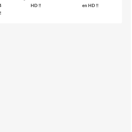
4
HD !!
en HD !!
!