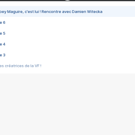
bey Maguire, c'est lui ! Rencontre avec Damien Witecka
e 6
e 5
e 4
e 3
s créatrices de la VF !
e 2
e 1
e Mektoub My Love arrive enfin ! Rencontre avec Shaïn Boumedine et Sal
i : après Toni en famille
elle réalise le bouleversant Dites lui que je l'aime
ais ! Rencontre autour de Vie privée de Rebecca Zlotowski