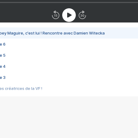
bey Maguire, c'est lui ! Rencontre avec Damien Witecka
e 6
e 5
e 4
e 3
s créatrices de la VF !
e 2
e 1
e Mektoub My Love arrive enfin ! Rencontre avec Shaïn Boumedine et Sal
i : après Toni en famille