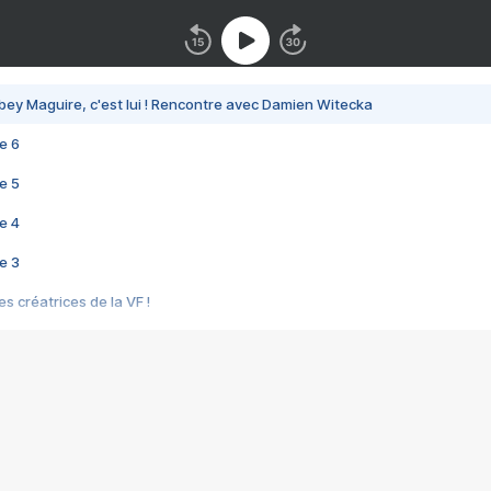
bey Maguire, c'est lui ! Rencontre avec Damien Witecka
e 6
e 5
e 4
e 3
s créatrices de la VF !
e 2
e 1
e Mektoub My Love arrive enfin ! Rencontre avec Shaïn Boumedine et Sal
i : après Toni en famille