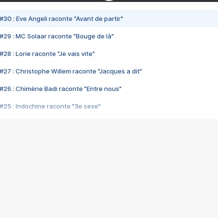
#30 : Eve Angeli raconte "Avant de partir"
#29 : MC Solaar raconte "Bouge de là"
28 : Lorie raconte "Je vais vite"
#27 : Christophe Willem raconte "Jacques a dit"
#26 : Chimène Badi raconte "Entre nous"
#25 : Indochine raconte "3e sexe"
#24 : Zaho raconte "C'est chelou"
#23 : Patrick Bruel raconte "Au café des délices"
#22 : Kyo raconte "Le chemin"
#21 : Nolwenn Leroy raconte "Cassé"
#20 : Patrick Hernandez raconte "Born to be alive"
#19 : Lorie raconte "Près de moi"