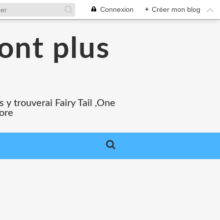
Connexion
+
Créer mon blog
ont plus
 y trouverai Fairy Tail ,One
core