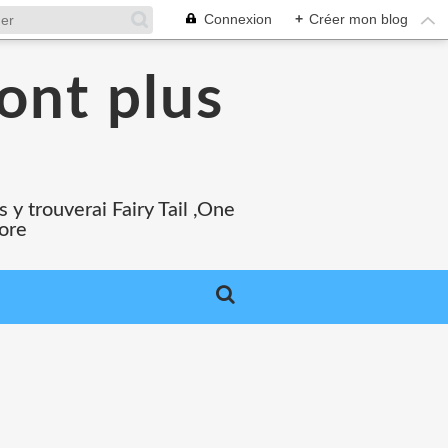
Connexion
+
Créer mon blog
ont plus
 y trouverai Fairy Tail ,One
core