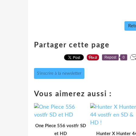
Reto
Partager cette page
Repost
0
S'inscrire à la newsletter
Vous aimerez aussi :
One Piece 556 vostfr SD
et HD
Hunter X Hunter 4