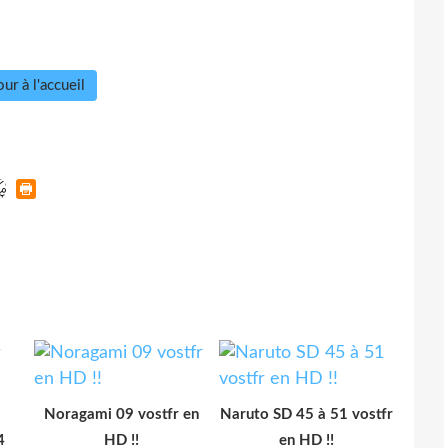
ur à l'accueil
Noragami 09 vostfr en
Naruto SD 45 à 51 vostfr
4
HD !!
en HD !!