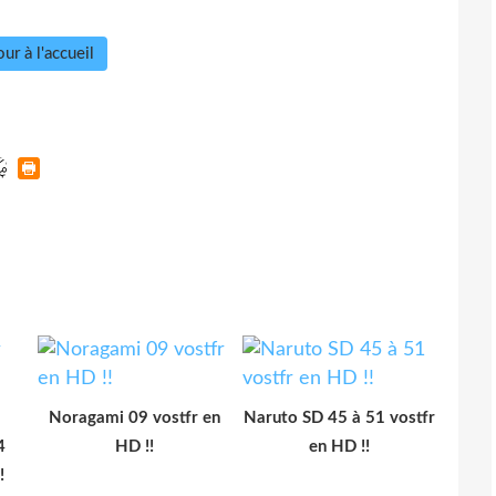
ur à l'accueil
Noragami 09 vostfr en
Naruto SD 45 à 51 vostfr
4
HD !!
en HD !!
!