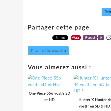
Reto
Partager cette page
Repost
0
S'inscrire à la newsletter
Vous aimerez aussi :
One Piece 556 vostfr SD
et HD
Hunter X Hunter 4
vostfr en SD & HD 