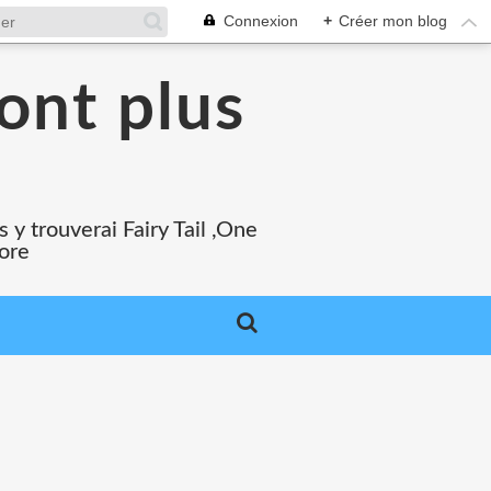
Connexion
+
Créer mon blog
ont plus
 y trouverai Fairy Tail ,One
core