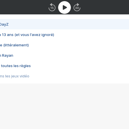
 DayZ
 a 13 ans (et vous l'avez ignoré)
e (littéralement)
im Rayan
 toutes les règles
s les jeux vidéo
us choquant de Rockstar ? - Le scandale BULLY
e plus moche de Steam
du RÊVE tourne au CAUCHEMAR
pendant 8 heures
it… à tort