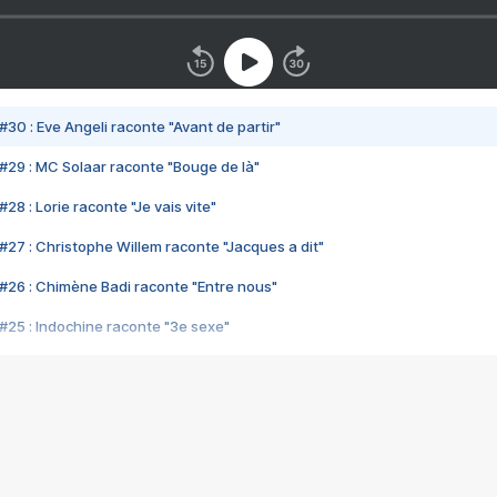
#30 : Eve Angeli raconte "Avant de partir"
#29 : MC Solaar raconte "Bouge de là"
28 : Lorie raconte "Je vais vite"
#27 : Christophe Willem raconte "Jacques a dit"
#26 : Chimène Badi raconte "Entre nous"
#25 : Indochine raconte "3e sexe"
#24 : Zaho raconte "C'est chelou"
#23 : Patrick Bruel raconte "Au café des délices"
#22 : Kyo raconte "Le chemin"
#21 : Nolwenn Leroy raconte "Cassé"