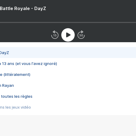
 Battle Royale - DayZ
 DayZ
 a 13 ans (et vous l'avez ignoré)
e (littéralement)
im Rayan
 toutes les règles
s les jeux vidéo
us choquant de Rockstar ? - Le scandale BULLY
e plus moche de Steam