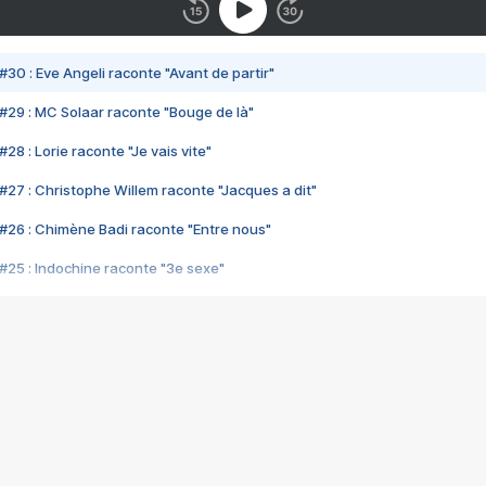
#30 : Eve Angeli raconte "Avant de partir"
#29 : MC Solaar raconte "Bouge de là"
28 : Lorie raconte "Je vais vite"
#27 : Christophe Willem raconte "Jacques a dit"
#26 : Chimène Badi raconte "Entre nous"
#25 : Indochine raconte "3e sexe"
#24 : Zaho raconte "C'est chelou"
#23 : Patrick Bruel raconte "Au café des délices"
#22 : Kyo raconte "Le chemin"
#21 : Nolwenn Leroy raconte "Cassé"
#20 : Patrick Hernandez raconte "Born to be alive"