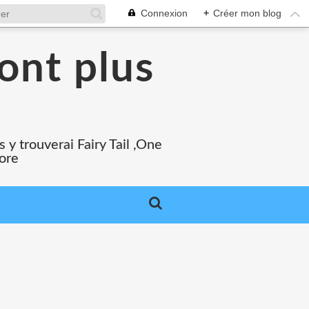
Connexion
+
Créer mon blog
ont plus
 y trouverai Fairy Tail ,One
core