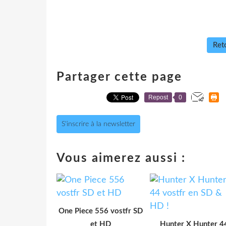
Reto
Partager cette page
Repost
0
S'inscrire à la newsletter
Vous aimerez aussi :
One Piece 556 vostfr SD
et HD
Hunter X Hunter 4