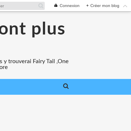
Connexion
+
Créer mon blog
ont plus
 y trouverai Fairy Tail ,One
core