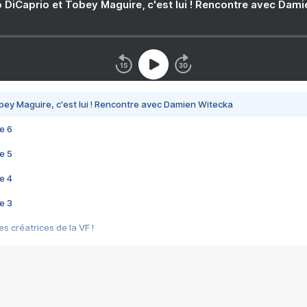
 DiCaprio et Tobey Maguire, c'est lui ! Rencontre avec Dam
bey Maguire, c'est lui ! Rencontre avec Damien Witecka
e 6
e 5
e 4
e 3
s créatrices de la VF !
e 2
e 1
e Mektoub My Love arrive enfin ! Rencontre avec Shaïn Boumedine et Sal