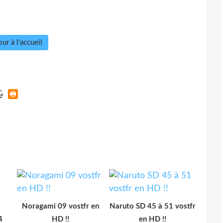
ur à l'accueil
Noragami 09 vostfr en
Naruto SD 45 à 51 vostfr
4
HD !!
en HD !!