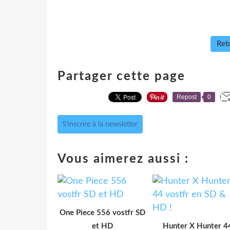
Reto
Partager cette page
Repost
0
S'inscrire à la newsletter
Vous aimerez aussi :
One Piece 556 vostfr SD
et HD
Hunter X Hunter 4