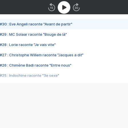
#30 : Eve Angeli raconte "Avant de partir"
#29 : MC Solaar raconte "Bouge de là"
28 : Lorie raconte "Je vais vite"
#27 : Christophe Willem raconte "Jacques a dit"
#26 : Chimène Badi raconte "Entre nous"
#25 : Indochine raconte "3e sexe"
#24 : Zaho raconte "C'est chelou"
#23 : Patrick Bruel raconte "Au café des délices"
#22 : Kyo raconte "Le chemin"
#21 : Nolwenn Leroy raconte "Cassé"
#20 : Patrick Hernandez raconte "Born to be alive"