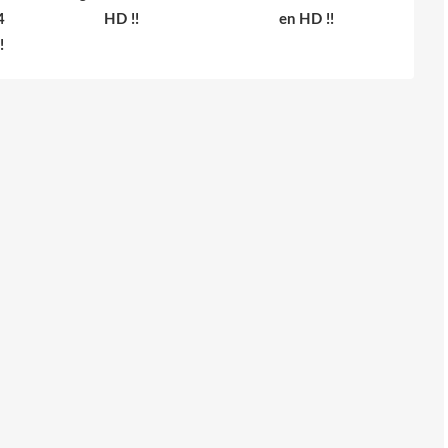
4
HD !!
en HD !!
!