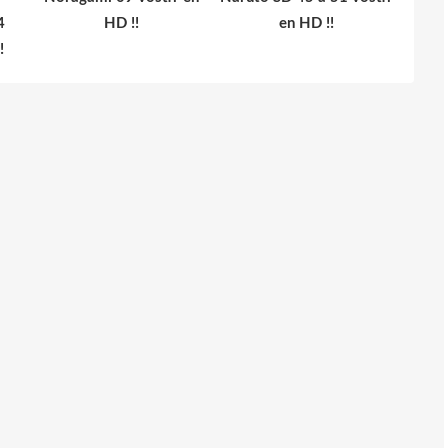
4
HD !!
en HD !!
!