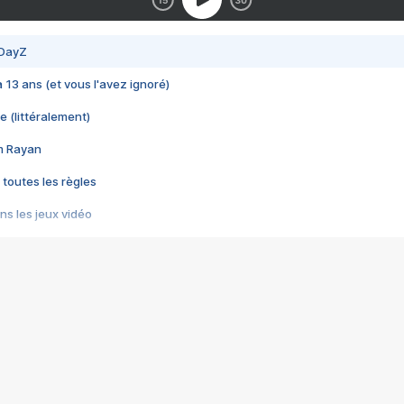
 DayZ
 a 13 ans (et vous l'avez ignoré)
e (littéralement)
im Rayan
 toutes les règles
s les jeux vidéo
us choquant de Rockstar ? - Le scandale BULLY
e plus moche de Steam
du RÊVE tourne au CAUCHEMAR
pendant 8 heures
it… à tort