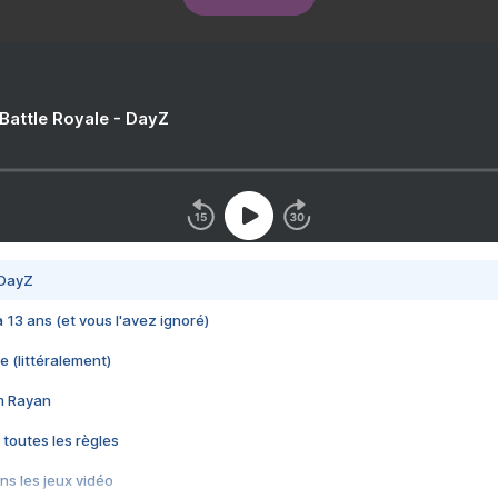
 Battle Royale - DayZ
 DayZ
 a 13 ans (et vous l'avez ignoré)
e (littéralement)
im Rayan
 toutes les règles
s les jeux vidéo