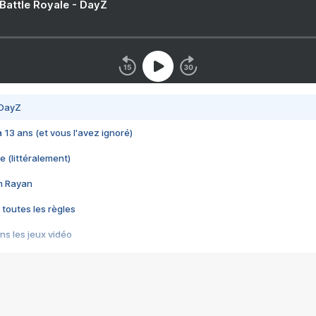
 Battle Royale - DayZ
 DayZ
 a 13 ans (et vous l'avez ignoré)
e (littéralement)
im Rayan
 toutes les règles
s les jeux vidéo
us choquant de Rockstar ? - Le scandale BULLY
e plus moche de Steam
du RÊVE tourne au CAUCHEMAR