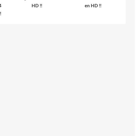
4
HD !!
en HD !!
!