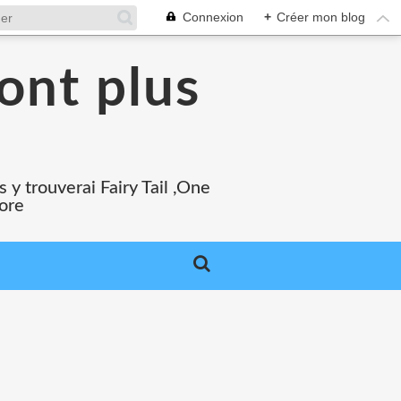
Connexion
+
Créer mon blog
ont plus
 y trouverai Fairy Tail ,One
core