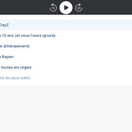
 DayZ
 a 13 ans (et vous l'avez ignoré)
e (littéralement)
im Rayan
 toutes les règles
s les jeux vidéo
us choquant de Rockstar ? - Le scandale BULLY
e plus moche de Steam
du RÊVE tourne au CAUCHEMAR
pendant 8 heures
it… à tort