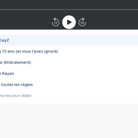
 DayZ
 a 13 ans (et vous l'avez ignoré)
e (littéralement)
im Rayan
 toutes les règles
s les jeux vidéo
us choquant de Rockstar ? - Le scandale BULLY
e plus moche de Steam
du RÊVE tourne au CAUCHEMAR