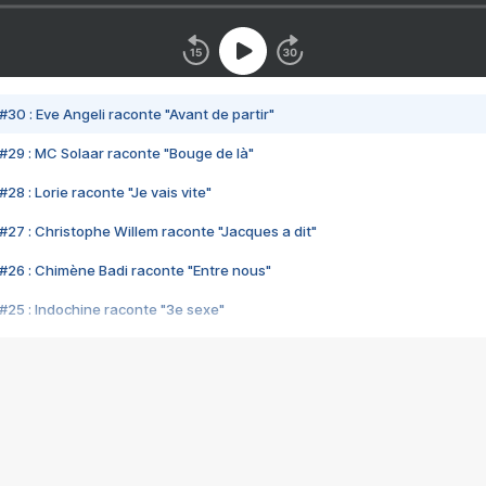
#30 : Eve Angeli raconte "Avant de partir"
#29 : MC Solaar raconte "Bouge de là"
28 : Lorie raconte "Je vais vite"
#27 : Christophe Willem raconte "Jacques a dit"
#26 : Chimène Badi raconte "Entre nous"
#25 : Indochine raconte "3e sexe"
#24 : Zaho raconte "C'est chelou"
#23 : Patrick Bruel raconte "Au café des délices"
#22 : Kyo raconte "Le chemin"
#21 : Nolwenn Leroy raconte "Cassé"