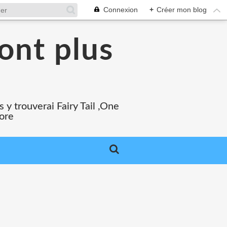
Connexion
+
Créer mon blog
ont plus
 y trouverai Fairy Tail ,One
core