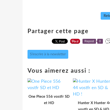
Reto
Partager cette page
Repost
0
S'inscrire à la newsletter
Vous aimerez aussi :
One Piece 556 vostfr SD
et HD
Hunter X Hunter 4
vostfr en SD & HD 