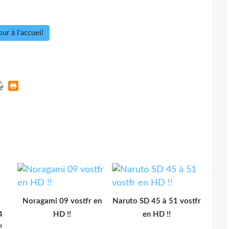
ur à l'accueil
Noragami 09 vostfr en
Naruto SD 45 à 51 vostfr
4
HD !!
en HD !!
!