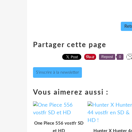
Reto
Partager cette page
Repost
0
S'inscrire à la newsletter
Vous aimerez aussi :
One Piece 556 vostfr SD
et HD
Hunter X Hunter 4