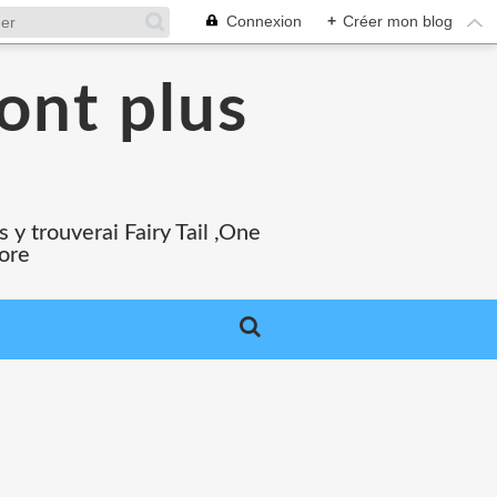
Connexion
+
Créer mon blog
ont plus
 y trouverai Fairy Tail ,One
core