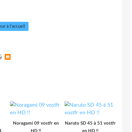
ur à l'accueil
Noragami 09 vostfr en
Naruto SD 45 à 51 vostfr
4
HD !!
en HD !!