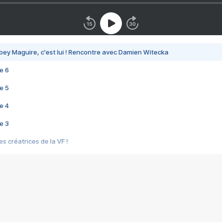
bey Maguire, c'est lui ! Rencontre avec Damien Witecka
e 6
e 5
e 4
e 3
s créatrices de la VF !
e 2
e 1
e Mektoub My Love arrive enfin ! Rencontre avec Shaïn Boumedine et Sal
i : après Toni en famille