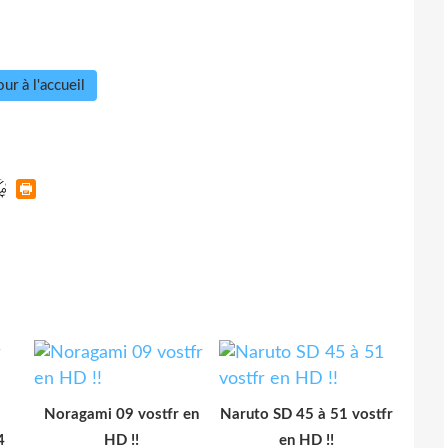
ur à l'accueil
Noragami 09 vostfr en
Naruto SD 45 à 51 vostfr
4
HD !!
en HD !!