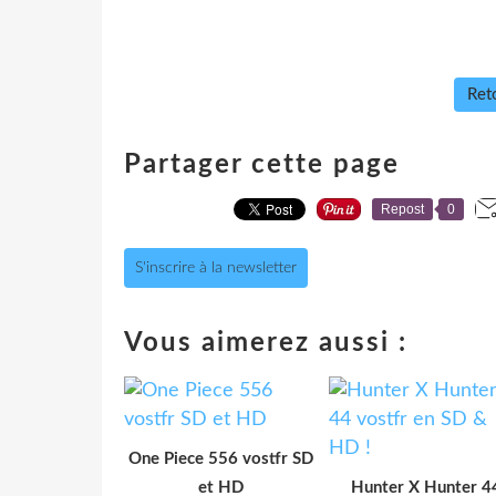
Reto
Partager cette page
Repost
0
S'inscrire à la newsletter
Vous aimerez aussi :
One Piece 556 vostfr SD
et HD
Hunter X Hunter 4