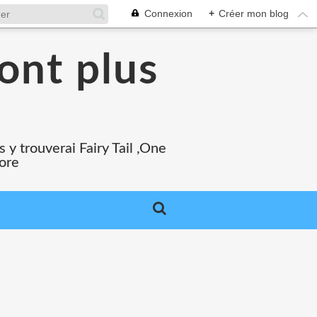
Connexion
+
Créer mon blog
ont plus
 y trouverai Fairy Tail ,One
core