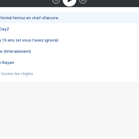
nsformé l’ennui en chef-d’œuvre
 DayZ
 a 13 ans (et vous l'avez ignoré)
e (littéralement)
im Rayan
 toutes les règles
s les jeux vidéo
us choquant de Rockstar ? - Le scandale BULLY
e plus moche de Steam
du RÊVE tourne au CAUCHEMAR
pendant 8 heures