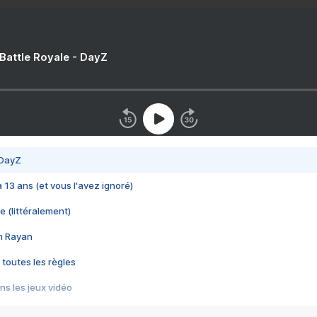
 Battle Royale - DayZ
 DayZ
 a 13 ans (et vous l'avez ignoré)
e (littéralement)
im Rayan
 toutes les règles
s les jeux vidéo
us choquant de Rockstar ? - Le scandale BULLY