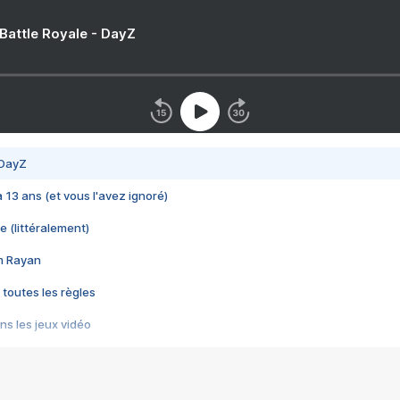
 Battle Royale - DayZ
 DayZ
 a 13 ans (et vous l'avez ignoré)
e (littéralement)
im Rayan
 toutes les règles
s les jeux vidéo
us choquant de Rockstar ? - Le scandale BULLY
e plus moche de Steam