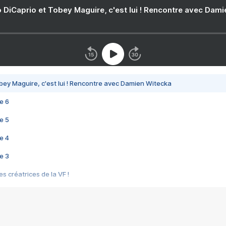
 DiCaprio et Tobey Maguire, c'est lui ! Rencontre avec Dam
bey Maguire, c'est lui ! Rencontre avec Damien Witecka
e 6
e 5
e 4
e 3
s créatrices de la VF !
e 2
e 1