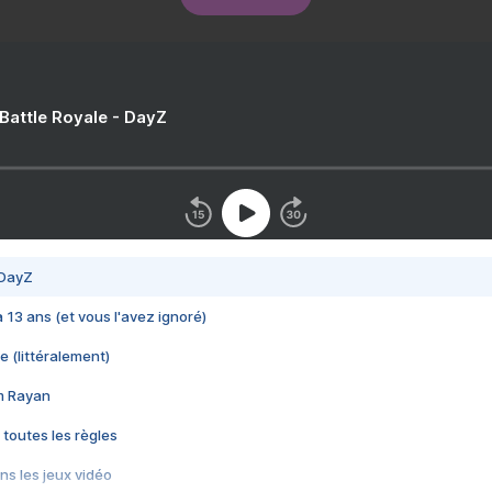
 Battle Royale - DayZ
 DayZ
 a 13 ans (et vous l'avez ignoré)
e (littéralement)
im Rayan
 toutes les règles
s les jeux vidéo