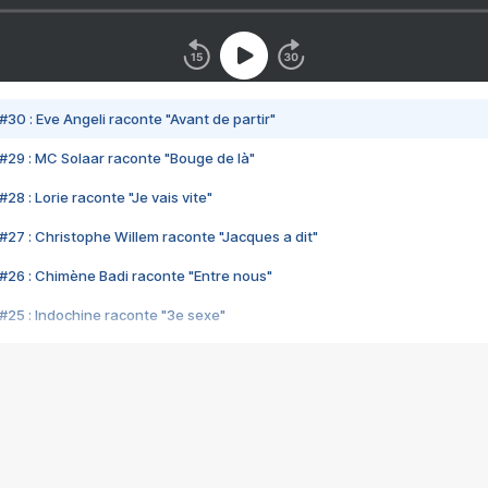
#30 : Eve Angeli raconte "Avant de partir"
#29 : MC Solaar raconte "Bouge de là"
28 : Lorie raconte "Je vais vite"
#27 : Christophe Willem raconte "Jacques a dit"
#26 : Chimène Badi raconte "Entre nous"
#25 : Indochine raconte "3e sexe"
#24 : Zaho raconte "C'est chelou"
#23 : Patrick Bruel raconte "Au café des délices"
#22 : Kyo raconte "Le chemin"
#21 : Nolwenn Leroy raconte "Cassé"