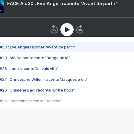
FACE A #30 : Eve Angeli raconte "Avant de partir"
#30 : Eve Angeli raconte "Avant de partir"
#29 : MC Solaar raconte "Bouge de là"
28 : Lorie raconte "Je vais vite"
#27 : Christophe Willem raconte "Jacques a dit"
#26 : Chimène Badi raconte "Entre nous"
#25 : Indochine raconte "3e sexe"
#24 : Zaho raconte "C'est chelou"
#23 : Patrick Bruel raconte "Au café des délices"
#22 : Kyo raconte "Le chemin"